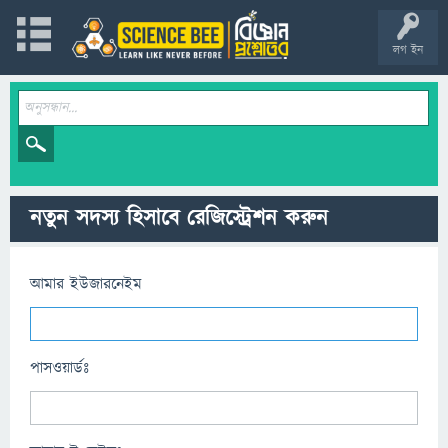
লগ ইন
নতুন সদস্য হিসাবে রেজিস্ট্রেশন করুন
আমার ইউজারনেইম
পাসওয়ার্ডঃ