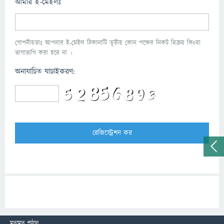
আমার ই-মেইলঃ
গোপনীয়তাঃ আপনার ই-মেইল ঠিকানাটি তৃতীয় কোন পক্ষের নিকট বিক্রয় কিংবা
ভাগাভাগি করা হবে না ।
অনাযাচিত যাচাইকরণ:
মতামত পাঠান