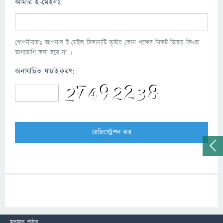
আমার ই-মেইলঃ
গোপনীয়তাঃ আপনার ই-মেইল ঠিকানাটি তৃতীয় কোন পক্ষের নিকট বিক্রয় কিংবা
ভাগাভাগি করা হবে না ।
অনাযাচিত যাচাইকরণ:
মতামত পাঠান