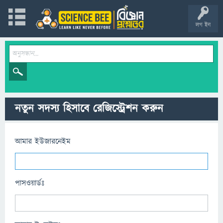
লগ ইন
নতুন সদস্য হিসাবে রেজিস্ট্রেশন করুন
আমার ইউজারনেইম
পাসওয়ার্ডঃ