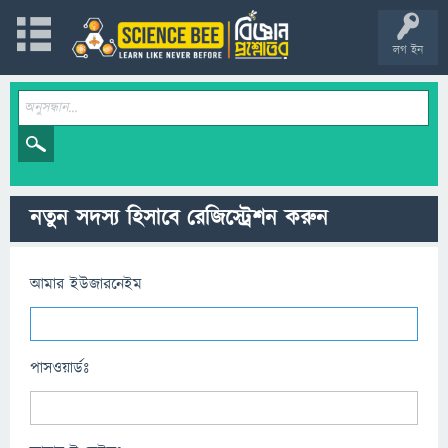
লগ ইন
নতুন সদস্য হিসাবে রেজিস্ট্রেশন করুন
আমার ইউজারনেইম
পাসওয়ার্ডঃ