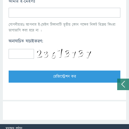
আমার ই-মেইলঃ
গোপনীয়তাঃ আপনার ই-মেইল ঠিকানাটি তৃতীয় কোন পক্ষের নিকট বিক্রয় কিংবা
ভাগাভাগি করা হবে না ।
অনাযাচিত যাচাইকরণ:
মতামত পাঠান