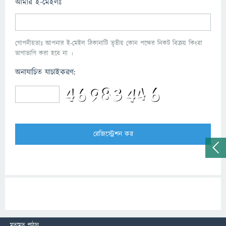
আমার ই-মেইলঃ
গোপনীয়তাঃ আপনার ই-মেইল ঠিকানাটি তৃতীয় কোন পক্ষের নিকট বিক্রয় কিংবা
ভাগাভাগি করা হবে না ।
অনাযাচিত যাচাইকরণ:
মতামত পাঠান