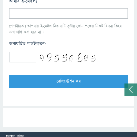
আমার ই-মেইলঃ
গোপনীয়তাঃ আপনার ই-মেইল ঠিকানাটি তৃতীয় কোন পক্ষের নিকট বিক্রয় কিংবা
ভাগাভাগি করা হবে না ।
অনাযাচিত যাচাইকরণ:
মতামত পাঠান