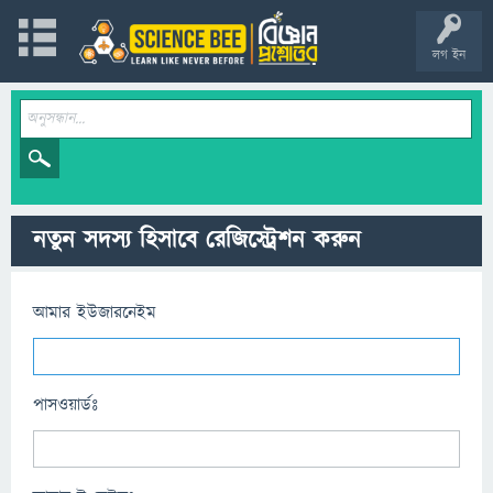
লগ ইন
নতুন সদস্য হিসাবে রেজিস্ট্রেশন করুন
আমার ইউজারনেইম
পাসওয়ার্ডঃ