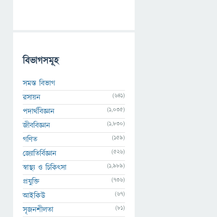
বিভাগসমূহ
সমস্ত বিভাগ
(641)
রসায়ন
(1,035)
পদার্থবিজ্ঞান
(1,830)
জীববিজ্ঞান
(159)
গণিত
(526)
জ্যোতির্বিজ্ঞান
(1,989)
স্বাস্থ্য ও চিকিৎসা
(736)
প্রযুক্তি
(67)
আইকিউ
(81)
সৃজনশীলতা