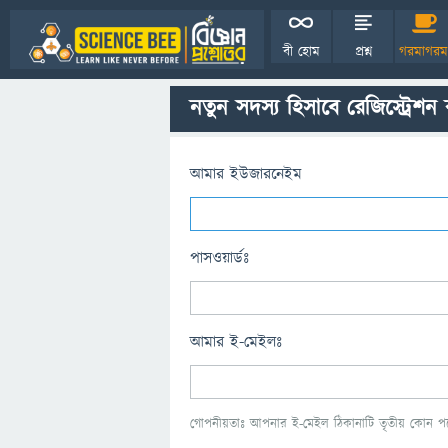
বী হোম
প্রশ্ন
গরমাগরম
নতুন সদস্য হিসাবে রেজিস্ট্রেশন
আমার ইউজারনেইম
পাসওয়ার্ডঃ
আমার ই-মেইলঃ
গোপনীয়তাঃ আপনার ই-মেইল ঠিকানাটি তৃতীয় কোন পক্ষ