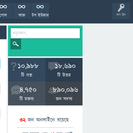
পোল
ব্যাজ
টপ ইউজার
লগ ইন
10,988
18,690
টি প্রশ্ন
টি উত্তর
4,750
890,096
টি মন্তব্য
জন সদস্য
32
জন অনলাইনে রয়েছে