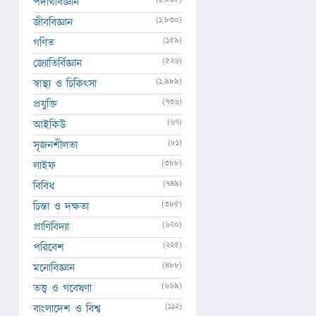
পদার্থবিজ্ঞান
(1,830)
জীববিজ্ঞান
(159)
গণিত
(526)
জ্যোতির্বিজ্ঞান
(1,989)
স্বাস্থ্য ও চিকিৎসা
(736)
প্রযুক্তি
(67)
আইকিউ
(81)
সৃজনশীলতা
(388)
লাইফ
(749)
বিবিধ
(385)
চিন্তা ও দক্ষতা
(620)
প্রাণিবিদ্যা
(225)
পরিবেশ
(488)
মনোবিজ্ঞান
(669)
তত্ত্ব ও গবেষণা
(112)
বাংলাদেশ ও বিশ্ব