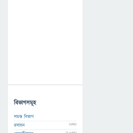
বিভাগসমূহ
সমস্ত বিভাগ
(641)
রসায়ন
(1,035)