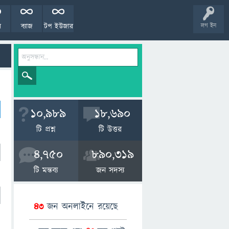
ল
ব্যাজ
টপ ইউজার
লগ ইন
10,989
18,690
টি প্রশ্ন
টি উত্তর
4,750
890,319
টি মন্তব্য
জন সদস্য
43
জন অনলাইনে রয়েছে