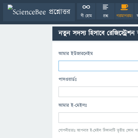
বী হোম
প্রশ্ন
গরমাগরম!
নতুন সদস্য হিসাবে রেজিস্ট্রেশন
আমার ইউজারনেইম
পাসওয়ার্ডঃ
আমার ই-মেইলঃ
গোপনীয়তাঃ আপনার ই-মেইল ঠিকানাটি তৃতীয় কোন পক্ষ