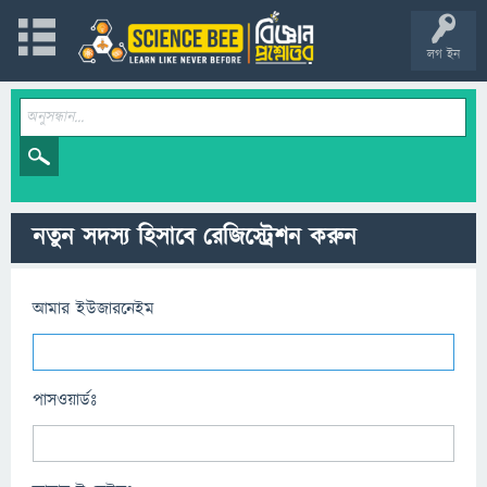
লগ ইন
নতুন সদস্য হিসাবে রেজিস্ট্রেশন করুন
আমার ইউজারনেইম
পাসওয়ার্ডঃ