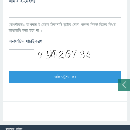
আমার ই-মেইলঃ
গোপনীয়তাঃ আপনার ই-মেইল ঠিকানাটি তৃতীয় কোন পক্ষের নিকট বিক্রয় কিংবা
ভাগাভাগি করা হবে না ।
অনাযাচিত যাচাইকরণ:
মতামত পাঠান