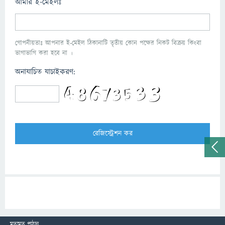
আমার ই-মেইলঃ
গোপনীয়তাঃ আপনার ই-মেইল ঠিকানাটি তৃতীয় কোন পক্ষের নিকট বিক্রয় কিংবা
ভাগাভাগি করা হবে না ।
অনাযাচিত যাচাইকরণ:
মতামত পাঠান