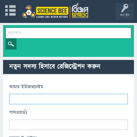
লগ ইন
নতুন সদস্য হিসাবে রেজিস্ট্রেশন করুন
আমার ইউজারনেইম
পাসওয়ার্ডঃ