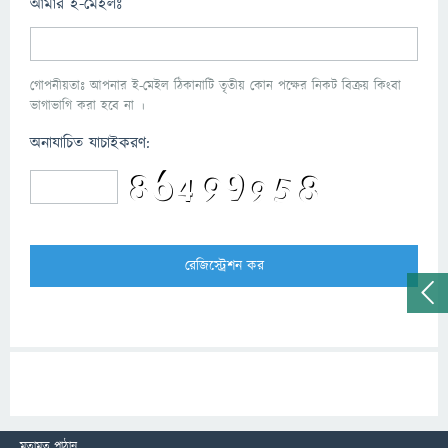
আমার ই-মেইলঃ
গোপনীয়তাঃ আপনার ই-মেইল ঠিকানাটি তৃতীয় কোন পক্ষের নিকট বিক্রয় কিংবা
ভাগাভাগি করা হবে না ।
অনাযাচিত যাচাইকরণ:
মতামত পাঠান