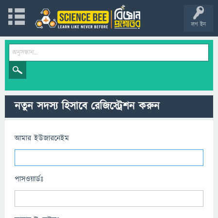
লগ ইন
নতুন সদস্য হিসাবে রেজিস্ট্রেশন করুন
আমার ইউজারনেইম
পাসওয়ার্ডঃ