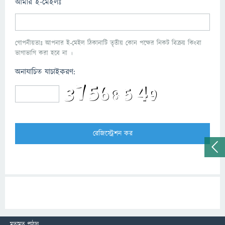
আমার ই-মেইলঃ
গোপনীয়তাঃ আপনার ই-মেইল ঠিকানাটি তৃতীয় কোন পক্ষের নিকট বিক্রয় কিংবা
ভাগাভাগি করা হবে না ।
অনাযাচিত যাচাইকরণ:
মতামত পাঠান