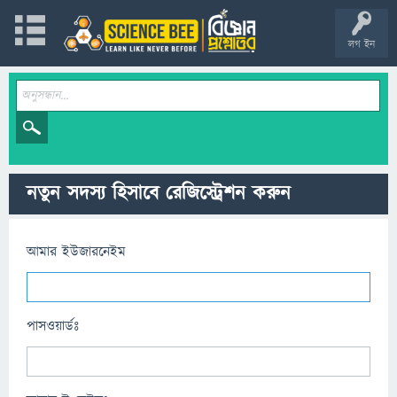
লগ ইন
নতুন সদস্য হিসাবে রেজিস্ট্রেশন করুন
আমার ইউজারনেইম
পাসওয়ার্ডঃ