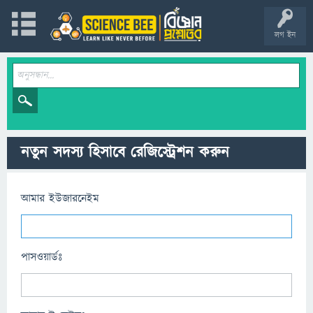
লগ ইন
নতুন সদস্য হিসাবে রেজিস্ট্রেশন করুন
আমার ইউজারনেইম
পাসওয়ার্ডঃ