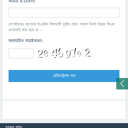
আমার ই-মেইলঃ
গোপনীয়তাঃ আপনার ই-মেইল ঠিকানাটি তৃতীয় কোন পক্ষের নিকট বিক্রয় কিংবা
ভাগাভাগি করা হবে না ।
অনাযাচিত যাচাইকরণ:
মতামত পাঠান