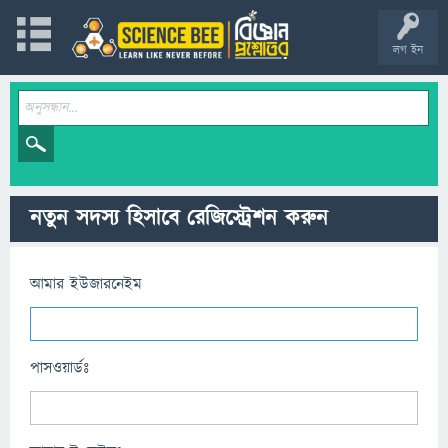
লগ ইন
নতুন সদস্য হিসাবে রেজিস্ট্রেশন করুন
আমার ইউজারনেইম
পাসওয়ার্ডঃ