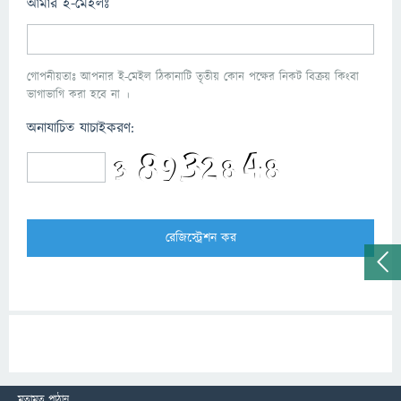
আমার ই-মেইলঃ
গোপনীয়তাঃ আপনার ই-মেইল ঠিকানাটি তৃতীয় কোন পক্ষের নিকট বিক্রয় কিংবা
ভাগাভাগি করা হবে না ।
অনাযাচিত যাচাইকরণ:
মতামত পাঠান