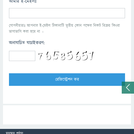
আমার ই-মেইলঃ
গোপনীয়তাঃ আপনার ই-মেইল ঠিকানাটি তৃতীয় কোন পক্ষের নিকট বিক্রয় কিংবা
ভাগাভাগি করা হবে না ।
অনাযাচিত যাচাইকরণ:
মতামত পাঠান