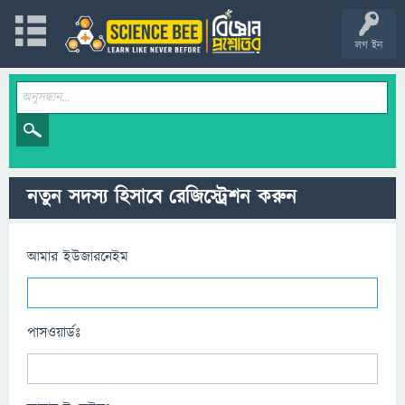
লগ ইন
নতুন সদস্য হিসাবে রেজিস্ট্রেশন করুন
আমার ইউজারনেইম
পাসওয়ার্ডঃ