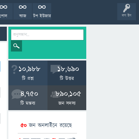
পোল
ব্যাজ
টপ ইউজার
লগ ইন
10,988
18,690
টি প্রশ্ন
টি উত্তর
4,750
890,105
টি মন্তব্য
জন সদস্য
50
জন অনলাইনে রয়েছে