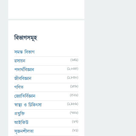
বিভাগসমূহ
সমস্ত বিভাগ
(641)
রসায়ন
(1,035)
পদার্থবিজ্ঞান
(1,830)
জীববিজ্ঞান
(159)
গণিত
(526)
জ্যোতির্বিজ্ঞান
(1,989)
স্বাস্থ্য ও চিকিৎসা
(736)
প্রযুক্তি
(67)
আইকিউ
(81)
সৃজনশীলতা