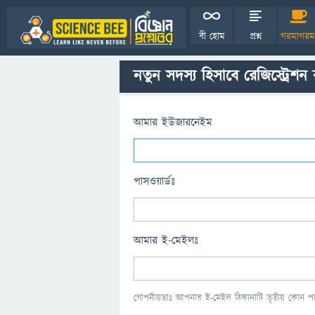
বী হোম
প্রশ্ন
গরমাগরম
নতুন সদস্য হিসাবে রেজিস্ট্রেশন
আমার ইউজারনেইম
পাসওয়ার্ডঃ
আমার ই-মেইলঃ
গোপনীয়তাঃ আপনার ই-মেইল ঠিকানাটি তৃতীয় কোন পক্ষ