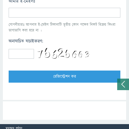
আমার ই-মেইলঃ
গোপনীয়তাঃ আপনার ই-মেইল ঠিকানাটি তৃতীয় কোন পক্ষের নিকট বিক্রয় কিংবা
ভাগাভাগি করা হবে না ।
অনাযাচিত যাচাইকরণ:
মতামত পাঠান