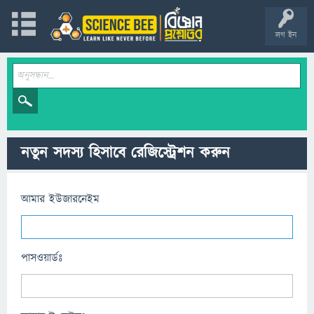
লগ ইন
নতুন সদস্য হিসাবে রেজিস্ট্রেশন করুন
আমার ইউজারনেইম
পাসওয়ার্ডঃ