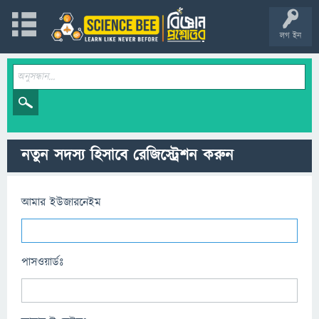
লগ ইন
নতুন সদস্য হিসাবে রেজিস্ট্রেশন করুন
আমার ইউজারনেইম
পাসওয়ার্ডঃ