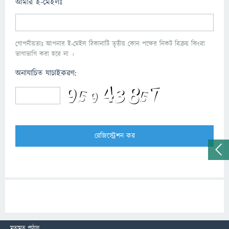
আমার ই-মেইলঃ
গোপনীয়তাঃ আপনার ই-মেইল ঠিকানাটি তৃতীয় কোন পক্ষের নিকট বিক্রয় কিংবা
ভাগাভাগি করা হবে না ।
অনাযাচিত যাচাইকরণ:
মতামত পাঠান