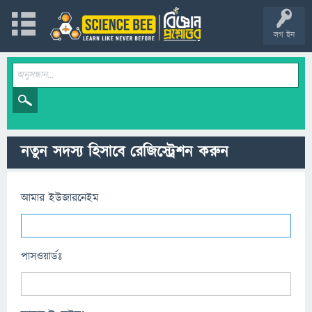
লগ ইন
নতুন সদস্য হিসাবে রেজিস্ট্রেশন করুন
আমার ইউজারনেইম
পাসওয়ার্ডঃ