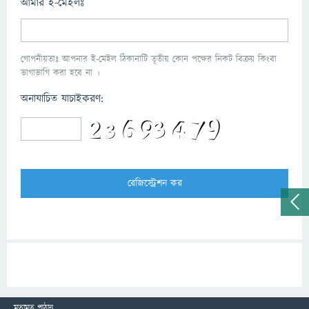
আমার ই-মেইলঃ
গোপনীয়তাঃ আপনার ই-মেইল ঠিকানাটি তৃতীয় কোন পক্ষের নিকট বিক্রয় কিংবা
ভাগাভাগি করা হবে না ।
অনাযাচিত যাচাইকরণ:
মতামত পাঠান