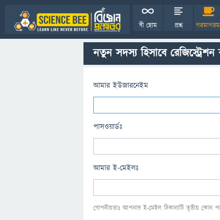
বী হোম
প্রশ্ন
গরমাগরম
নতুন সদস্য হিসাবে রেজিস্ট্রেশন
আমার ইউজারনেইম
পাসওয়ার্ডঃ
আমার ই-মেইলঃ
গোপনীয়তাঃ আপনার ই-মেইল ঠিকানাটি তৃতীয় কোন পক্ষ