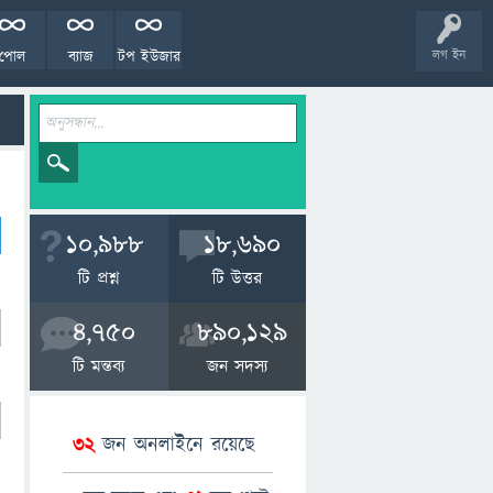
পোল
ব্যাজ
টপ ইউজার
লগ ইন
10,988
18,690
টি প্রশ্ন
টি উত্তর
4,750
890,129
টি মন্তব্য
জন সদস্য
32
জন অনলাইনে রয়েছে