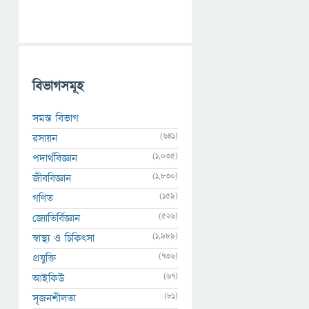
বিভাগসমূহ
সমস্ত বিভাগ
(641)
রসায়ন
(1,035)
পদার্থবিজ্ঞান
(1,830)
জীববিজ্ঞান
(159)
গণিত
(526)
জ্যোতির্বিজ্ঞান
(1,989)
স্বাস্থ্য ও চিকিৎসা
(736)
প্রযুক্তি
(67)
আইকিউ
(81)
সৃজনশীলতা