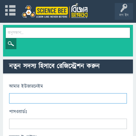
লগ ইন
নতুন সদস্য হিসাবে রেজিস্ট্রেশন করুন
আমার ইউজারনেইম
পাসওয়ার্ডঃ