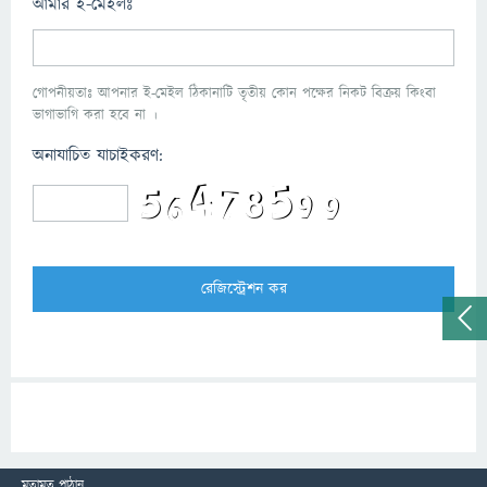
আমার ই-মেইলঃ
গোপনীয়তাঃ আপনার ই-মেইল ঠিকানাটি তৃতীয় কোন পক্ষের নিকট বিক্রয় কিংবা
ভাগাভাগি করা হবে না ।
অনাযাচিত যাচাইকরণ:
মতামত পাঠান