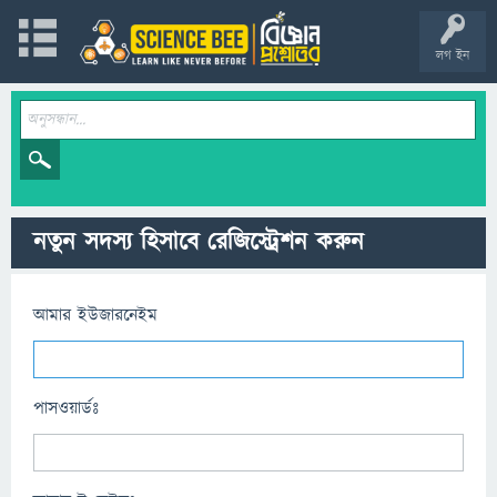
লগ ইন
নতুন সদস্য হিসাবে রেজিস্ট্রেশন করুন
আমার ইউজারনেইম
পাসওয়ার্ডঃ