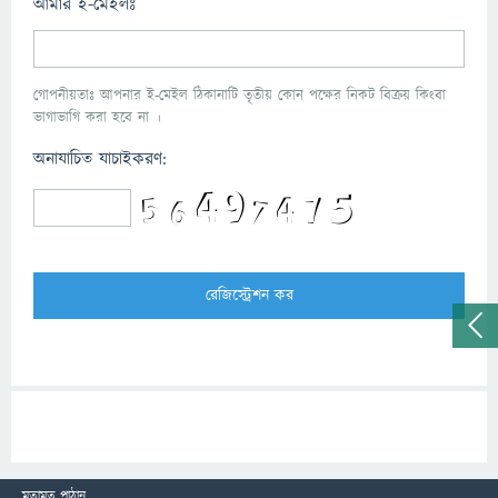
আমার ই-মেইলঃ
গোপনীয়তাঃ আপনার ই-মেইল ঠিকানাটি তৃতীয় কোন পক্ষের নিকট বিক্রয় কিংবা
ভাগাভাগি করা হবে না ।
অনাযাচিত যাচাইকরণ:
মতামত পাঠান