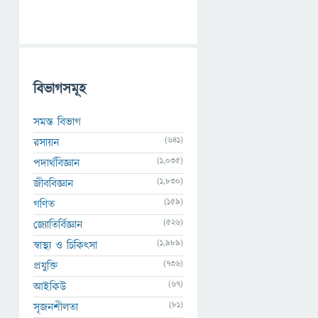
বিভাগসমূহ
সমস্ত বিভাগ
(641)
রসায়ন
(1,035)
পদার্থবিজ্ঞান
(1,830)
জীববিজ্ঞান
(159)
গণিত
(526)
জ্যোতির্বিজ্ঞান
(1,989)
স্বাস্থ্য ও চিকিৎসা
(736)
প্রযুক্তি
(67)
আইকিউ
(81)
সৃজনশীলতা