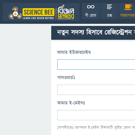
বী হোম
প্রশ্ন
গরমাগরম
নতুন সদস্য হিসাবে রেজিস্ট্রেশন
আমার ইউজারনেইম
পাসওয়ার্ডঃ
আমার ই-মেইলঃ
গোপনীয়তাঃ আপনার ই-মেইল ঠিকানাটি তৃতীয় কোন পক্ষ