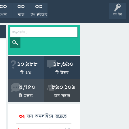
পোল
ব্যাজ
টপ ইউজার
লগ ইন
10,988
18,690
টি প্রশ্ন
টি উত্তর
4,750
890,109
টি মন্তব্য
জন সদস্য
32
জন অনলাইনে রয়েছে