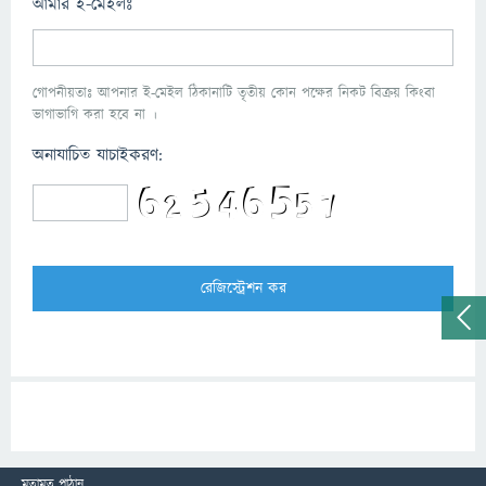
আমার ই-মেইলঃ
গোপনীয়তাঃ আপনার ই-মেইল ঠিকানাটি তৃতীয় কোন পক্ষের নিকট বিক্রয় কিংবা
ভাগাভাগি করা হবে না ।
অনাযাচিত যাচাইকরণ:
মতামত পাঠান