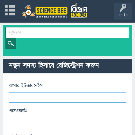
লগ ইন
নতুন সদস্য হিসাবে রেজিস্ট্রেশন করুন
আমার ইউজারনেইম
পাসওয়ার্ডঃ