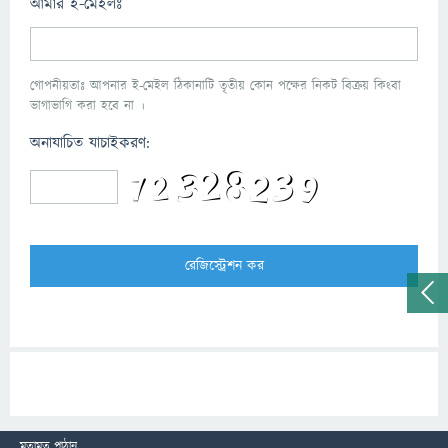
আমার ই-মেইলঃ
গোপনীয়তাঃ আপনার ই-মেইল ঠিকানাটি তৃতীয় কোন পক্ষের নিকট বিক্রয় কিংবা
ভাগাভাগি করা হবে না ।
অনাযাচিত যাচাইকরণ:
মতামত পাঠান