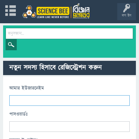
লগ ইন
নতুন সদস্য হিসাবে রেজিস্ট্রেশন করুন
আমার ইউজারনেইম
পাসওয়ার্ডঃ