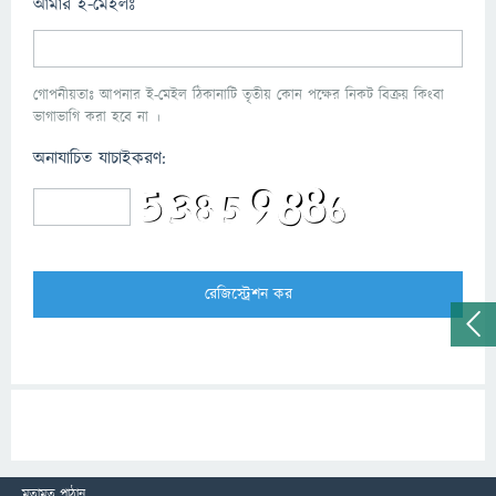
আমার ই-মেইলঃ
গোপনীয়তাঃ আপনার ই-মেইল ঠিকানাটি তৃতীয় কোন পক্ষের নিকট বিক্রয় কিংবা
ভাগাভাগি করা হবে না ।
অনাযাচিত যাচাইকরণ:
মতামত পাঠান