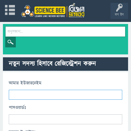
লগ ইন
নতুন সদস্য হিসাবে রেজিস্ট্রেশন করুন
আমার ইউজারনেইম
পাসওয়ার্ডঃ