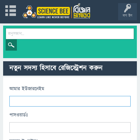
লগ ইন
নতুন সদস্য হিসাবে রেজিস্ট্রেশন করুন
আমার ইউজারনেইম
পাসওয়ার্ডঃ