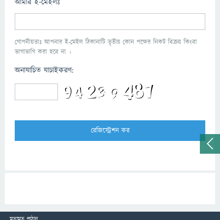
আমার ই-মেইলঃ
গোপনীয়তাঃ আপনার ই-মেইল ঠিকানাটি তৃতীয় কোন পক্ষের নিকট বিক্রয় কিংবা
ভাগাভাগি করা হবে না ।
অনাযাচিত যাচাইকরণ:
মতামত পাঠান