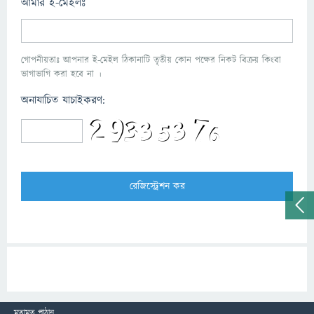
আমার ই-মেইলঃ
গোপনীয়তাঃ আপনার ই-মেইল ঠিকানাটি তৃতীয় কোন পক্ষের নিকট বিক্রয় কিংবা
ভাগাভাগি করা হবে না ।
অনাযাচিত যাচাইকরণ:
মতামত পাঠান