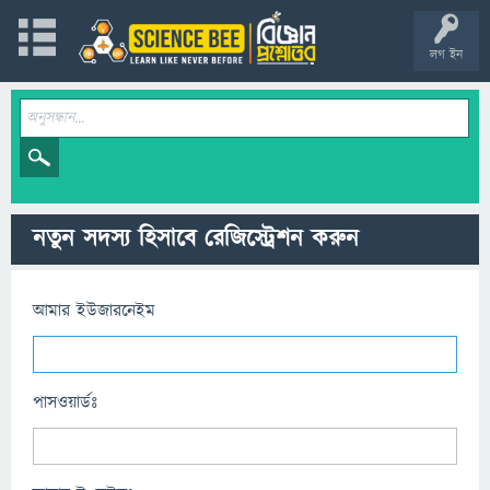
লগ ইন
নতুন সদস্য হিসাবে রেজিস্ট্রেশন করুন
আমার ইউজারনেইম
পাসওয়ার্ডঃ