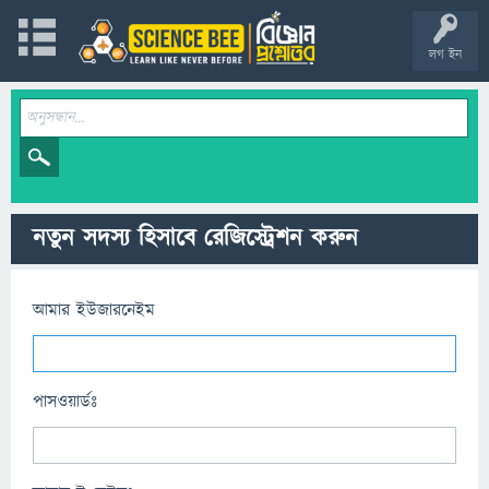
লগ ইন
নতুন সদস্য হিসাবে রেজিস্ট্রেশন করুন
আমার ইউজারনেইম
পাসওয়ার্ডঃ