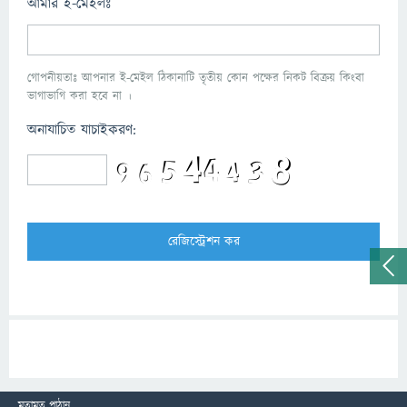
আমার ই-মেইলঃ
গোপনীয়তাঃ আপনার ই-মেইল ঠিকানাটি তৃতীয় কোন পক্ষের নিকট বিক্রয় কিংবা
ভাগাভাগি করা হবে না ।
অনাযাচিত যাচাইকরণ:
মতামত পাঠান