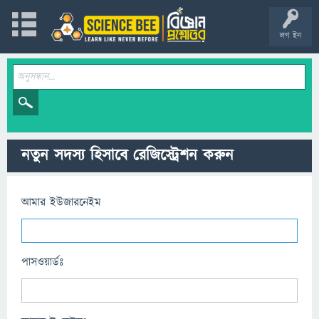
লগ ইন
নতুন সদস্য হিসাবে রেজিস্ট্রেশন করুন
আমার ইউজারনেইম
পাসওয়ার্ডঃ