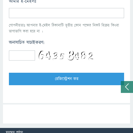
আমার ই-মেইলঃ
গোপনীয়তাঃ আপনার ই-মেইল ঠিকানাটি তৃতীয় কোন পক্ষের নিকট বিক্রয় কিংবা
ভাগাভাগি করা হবে না ।
অনাযাচিত যাচাইকরণ:
মতামত পাঠান