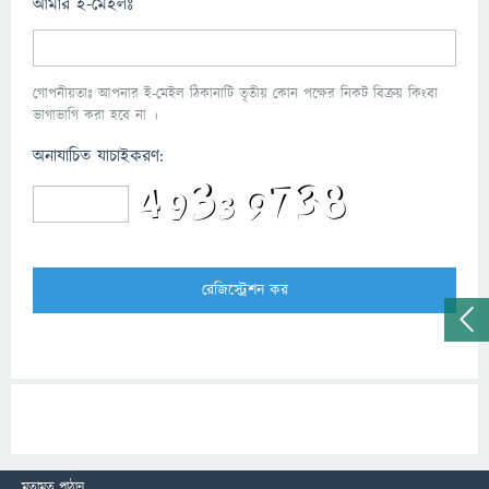
আমার ই-মেইলঃ
গোপনীয়তাঃ আপনার ই-মেইল ঠিকানাটি তৃতীয় কোন পক্ষের নিকট বিক্রয় কিংবা
ভাগাভাগি করা হবে না ।
অনাযাচিত যাচাইকরণ:
মতামত পাঠান