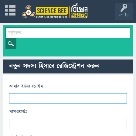
লগ ইন
নতুন সদস্য হিসাবে রেজিস্ট্রেশন করুন
আমার ইউজারনেইম
পাসওয়ার্ডঃ