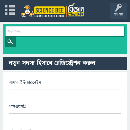
লগ ইন
নতুন সদস্য হিসাবে রেজিস্ট্রেশন করুন
আমার ইউজারনেইম
পাসওয়ার্ডঃ