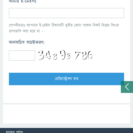
আমার ই-মেইলঃ
গোপনীয়তাঃ আপনার ই-মেইল ঠিকানাটি তৃতীয় কোন পক্ষের নিকট বিক্রয় কিংবা
ভাগাভাগি করা হবে না ।
অনাযাচিত যাচাইকরণ:
মতামত পাঠান