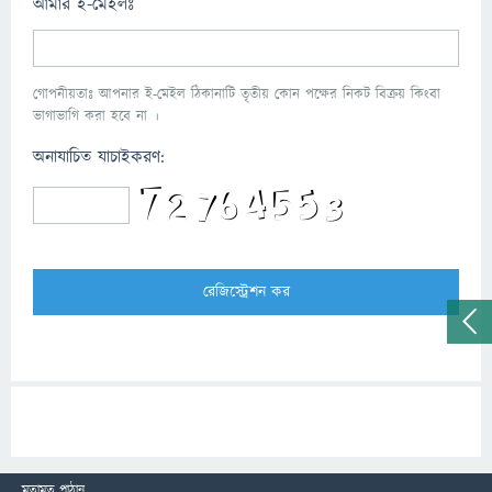
আমার ই-মেইলঃ
গোপনীয়তাঃ আপনার ই-মেইল ঠিকানাটি তৃতীয় কোন পক্ষের নিকট বিক্রয় কিংবা
ভাগাভাগি করা হবে না ।
অনাযাচিত যাচাইকরণ:
মতামত পাঠান