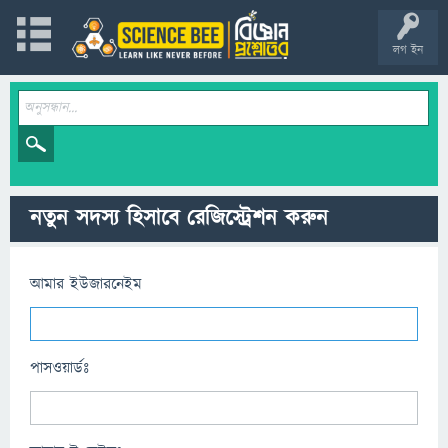
লগ ইন
নতুন সদস্য হিসাবে রেজিস্ট্রেশন করুন
আমার ইউজারনেইম
পাসওয়ার্ডঃ