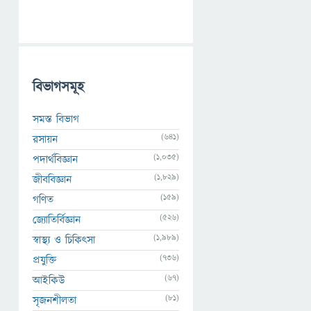
বিভাগসমূহ
সমস্ত বিভাগ
(641)
রসায়ন
(1,035)
পদার্থবিজ্ঞান
(1,829)
জীববিজ্ঞান
(159)
গণিত
(526)
জ্যোতির্বিজ্ঞান
(1,989)
স্বাস্থ্য ও চিকিৎসা
(736)
প্রযুক্তি
(67)
আইকিউ
(81)
সৃজনশীলতা