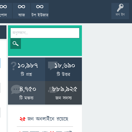
পোল
ব্যাজ
টপ ইউজার
লগ ইন
10,987
18,690
টি প্রশ্ন
টি উত্তর
4,750
889,925
টি মন্তব্য
জন সদস্য
25
জন অনলাইনে রয়েছে