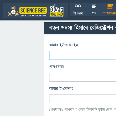
বী হোম
প্রশ্ন
গরমাগরম
নতুন সদস্য হিসাবে রেজিস্ট্রেশন
আমার ইউজারনেইম
পাসওয়ার্ডঃ
আমার ই-মেইলঃ
গোপনীয়তাঃ আপনার ই-মেইল ঠিকানাটি তৃতীয় কোন পক্ষ