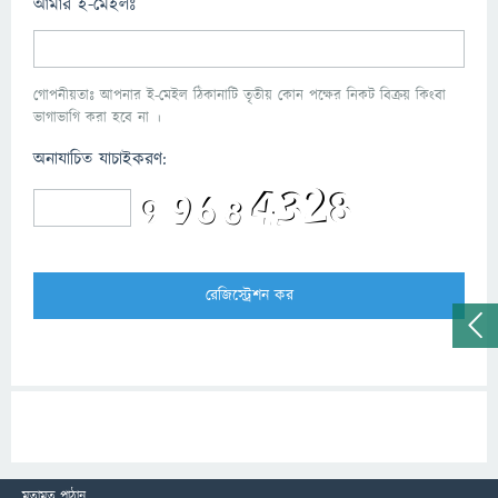
আমার ই-মেইলঃ
গোপনীয়তাঃ আপনার ই-মেইল ঠিকানাটি তৃতীয় কোন পক্ষের নিকট বিক্রয় কিংবা
ভাগাভাগি করা হবে না ।
অনাযাচিত যাচাইকরণ:
মতামত পাঠান