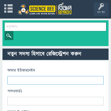
লগ ইন
নতুন সদস্য হিসাবে রেজিস্ট্রেশন করুন
আমার ইউজারনেইম
পাসওয়ার্ডঃ