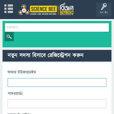
লগ ইন
নতুন সদস্য হিসাবে রেজিস্ট্রেশন করুন
আমার ইউজারনেইম
পাসওয়ার্ডঃ