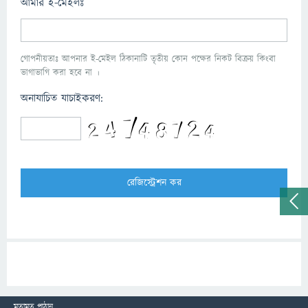
আমার ই-মেইলঃ
গোপনীয়তাঃ আপনার ই-মেইল ঠিকানাটি তৃতীয় কোন পক্ষের নিকট বিক্রয় কিংবা
ভাগাভাগি করা হবে না ।
অনাযাচিত যাচাইকরণ:
মতামত পাঠান