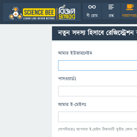
বী হোম
প্রশ্ন
গরমাগরম
নতুন সদস্য হিসাবে রেজিস্ট্রেশন
আমার ইউজারনেইম
পাসওয়ার্ডঃ
আমার ই-মেইলঃ
গোপনীয়তাঃ আপনার ই-মেইল ঠিকানাটি তৃতীয় কোন পক্ষ