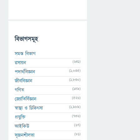
বিভাগসমূহ
সমস্ত বিভাগ
(641)
রসায়ন
(1,035)
পদার্থবিজ্ঞান
(1,830)
জীববিজ্ঞান
(159)
গণিত
(526)
জ্যোতির্বিজ্ঞান
(1,989)
স্বাস্থ্য ও চিকিৎসা
(736)
প্রযুক্তি
(67)
আইকিউ
(81)
সৃজনশীলতা