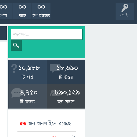
পোল
ব্যাজ
টপ ইউজার
লগ ইন
10,988
18,690
টি প্রশ্ন
টি উত্তর
4,750
890,129
টি মন্তব্য
জন সদস্য
56
জন অনলাইনে রয়েছে