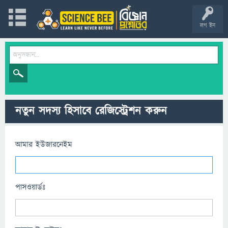
লগ ইন
নতুন সদস্য হিসাবে রেজিস্ট্রেশন করুন
আমার ইউজারনেইম
পাসওয়ার্ডঃ