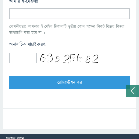
আমার ই-মেইলঃ
গোপনীয়তাঃ আপনার ই-মেইল ঠিকানাটি তৃতীয় কোন পক্ষের নিকট বিক্রয় কিংবা
ভাগাভাগি করা হবে না ।
অনাযাচিত যাচাইকরণ:
মতামত পাঠান