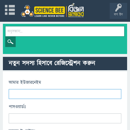
লগ ইন
নতুন সদস্য হিসাবে রেজিস্ট্রেশন করুন
আমার ইউজারনেইম
পাসওয়ার্ডঃ