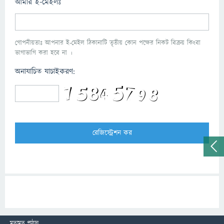
আমার ই-মেইলঃ
গোপনীয়তাঃ আপনার ই-মেইল ঠিকানাটি তৃতীয় কোন পক্ষের নিকট বিক্রয় কিংবা
ভাগাভাগি করা হবে না ।
অনাযাচিত যাচাইকরণ:
মতামত পাঠান