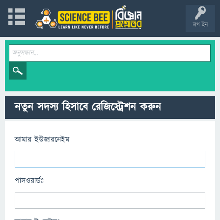
লগ ইন
নতুন সদস্য হিসাবে রেজিস্ট্রেশন করুন
আমার ইউজারনেইম
পাসওয়ার্ডঃ