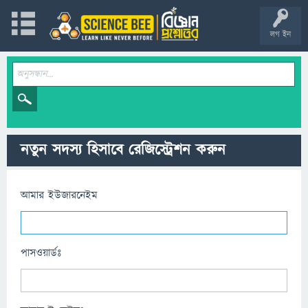
লগ ইন
নতুন সদস্য হিসাবে রেজিস্ট্রেশন করুন
আমার ইউজারনেইম
পাসওয়ার্ডঃ