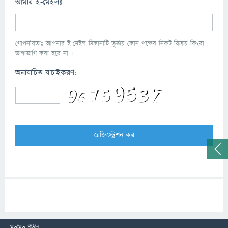
আমার ই-মেইলঃ
গোপনীয়তাঃ আপনার ই-মেইল ঠিকানাটি তৃতীয় কোন পক্ষের নিকট বিক্রয় কিংবা
ভাগাভাগি করা হবে না ।
অনাযাচিত যাচাইকরণ:
মতামত পাঠান