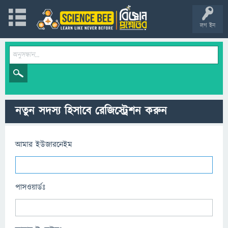
লগ ইন
নতুন সদস্য হিসাবে রেজিস্ট্রেশন করুন
আমার ইউজারনেইম
পাসওয়ার্ডঃ