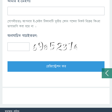
আমার ই-মেইলঃ
গোপনীয়তাঃ আপনার ই-মেইল ঠিকানাটি তৃতীয় কোন পক্ষের নিকট বিক্রয় কিংবা
ভাগাভাগি করা হবে না ।
অনাযাচিত যাচাইকরণ:
মতামত পাঠান