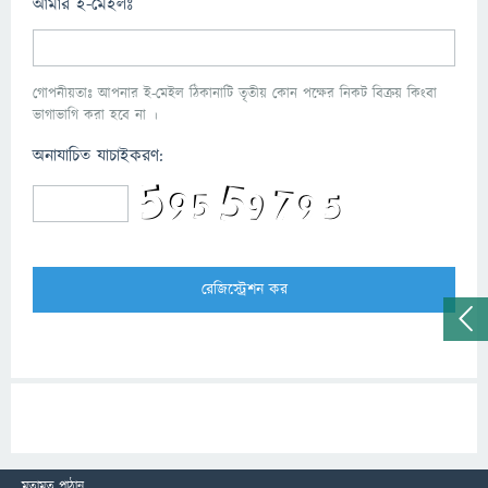
আমার ই-মেইলঃ
গোপনীয়তাঃ আপনার ই-মেইল ঠিকানাটি তৃতীয় কোন পক্ষের নিকট বিক্রয় কিংবা
ভাগাভাগি করা হবে না ।
অনাযাচিত যাচাইকরণ:
মতামত পাঠান