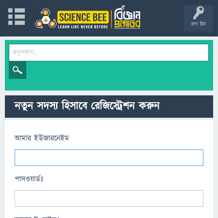
লগ ইন
নতুন সদস্য হিসাবে রেজিস্ট্রেশন করুন
আমার ইউজারনেইম
পাসওয়ার্ডঃ