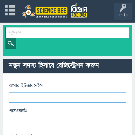
লগ ইন
নতুন সদস্য হিসাবে রেজিস্ট্রেশন করুন
আমার ইউজারনেইম
পাসওয়ার্ডঃ