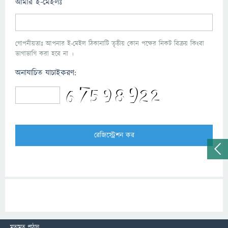
আমার ই-মেইলঃ
গোপনীয়তাঃ আপনার ই-মেইল ঠিকানাটি তৃতীয় কোন পক্ষের নিকট বিক্রয় কিংবা
ভাগাভাগি করা হবে না ।
অনাযাচিত যাচাইকরণ:
মতামত পাঠান