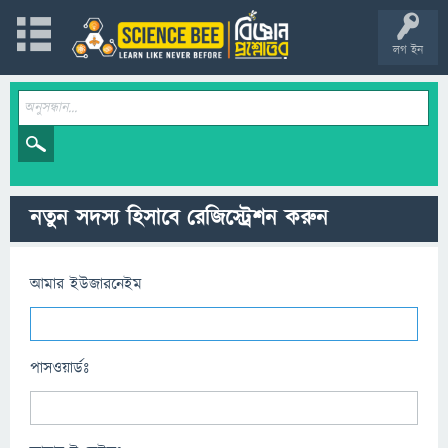
লগ ইন
নতুন সদস্য হিসাবে রেজিস্ট্রেশন করুন
আমার ইউজারনেইম
পাসওয়ার্ডঃ