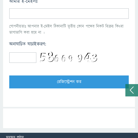
আমার ই-মেইলঃ
গোপনীয়তাঃ আপনার ই-মেইল ঠিকানাটি তৃতীয় কোন পক্ষের নিকট বিক্রয় কিংবা
ভাগাভাগি করা হবে না ।
অনাযাচিত যাচাইকরণ:
মতামত পাঠান