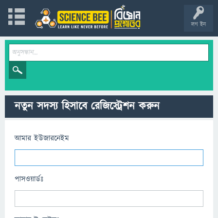
লগ ইন
নতুন সদস্য হিসাবে রেজিস্ট্রেশন করুন
আমার ইউজারনেইম
পাসওয়ার্ডঃ