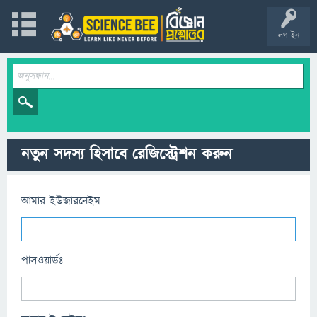
লগ ইন
নতুন সদস্য হিসাবে রেজিস্ট্রেশন করুন
আমার ইউজারনেইম
পাসওয়ার্ডঃ