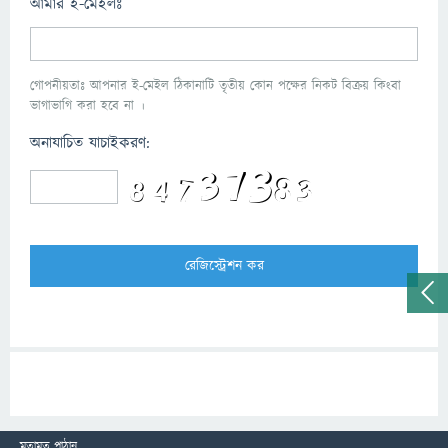
আমার ই-মেইলঃ
গোপনীয়তাঃ আপনার ই-মেইল ঠিকানাটি তৃতীয় কোন পক্ষের নিকট বিক্রয় কিংবা
ভাগাভাগি করা হবে না ।
অনাযাচিত যাচাইকরণ:
মতামত পাঠান