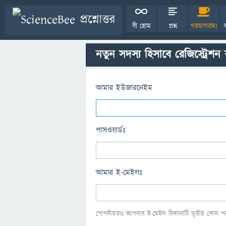
বী হোম
প্রশ্ন
গরমাগরম!
নতুন সদস্য হিসাবে রেজিস্ট্রেশন
আমার ইউজারনেইম
পাসওয়ার্ডঃ
আমার ই-মেইলঃ
গোপনীয়তাঃ আপনার ই-মেইল ঠিকানাটি তৃতীয় কোন পক্ষ