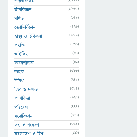
পদার্থবিজ্ঞান
(1,830)
জীববিজ্ঞান
(159)
গণিত
(526)
জ্যোতির্বিজ্ঞান
(1,989)
স্বাস্থ্য ও চিকিৎসা
(736)
প্রযুক্তি
(67)
আইকিউ
(81)
সৃজনশীলতা
(388)
লাইফ
(749)
বিবিধ
(385)
চিন্তা ও দক্ষতা
(620)
প্রাণিবিদ্যা
(225)
পরিবেশ
(487)
মনোবিজ্ঞান
(669)
তত্ত্ব ও গবেষণা
(112)
বাংলাদেশ ও বিশ্ব