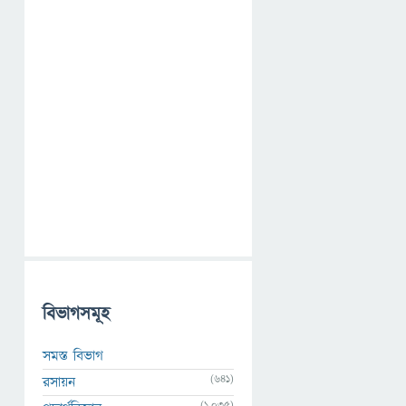
বিভাগসমূহ
সমস্ত বিভাগ
(641)
রসায়ন
(1,035)