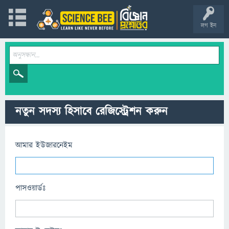
লগ ইন
নতুন সদস্য হিসাবে রেজিস্ট্রেশন করুন
আমার ইউজারনেইম
পাসওয়ার্ডঃ