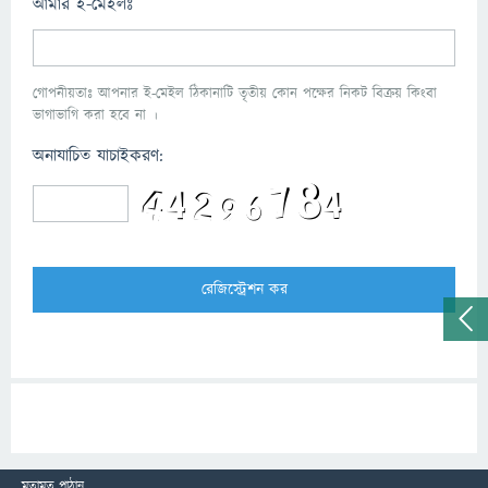
আমার ই-মেইলঃ
গোপনীয়তাঃ আপনার ই-মেইল ঠিকানাটি তৃতীয় কোন পক্ষের নিকট বিক্রয় কিংবা
ভাগাভাগি করা হবে না ।
অনাযাচিত যাচাইকরণ:
মতামত পাঠান