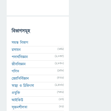
বিভাগসমূহ
সমস্ত বিভাগ
(641)
রসায়ন
(1,035)
পদার্থবিজ্ঞান
(1,830)
জীববিজ্ঞান
(159)
গণিত
(526)
জ্যোতির্বিজ্ঞান
(1,989)
স্বাস্থ্য ও চিকিৎসা
(736)
প্রযুক্তি
(67)
আইকিউ
(81)
সৃজনশীলতা