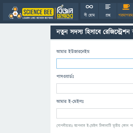
বী হোম
প্রশ্ন
গরমাগরম
নতুন সদস্য হিসাবে রেজিস্ট্রেশন
আমার ইউজারনেইম
পাসওয়ার্ডঃ
আমার ই-মেইলঃ
গোপনীয়তাঃ আপনার ই-মেইল ঠিকানাটি তৃতীয় কোন পক্ষ