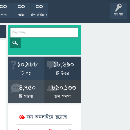
পোল
ব্যাজ
টপ ইউজার
লগ ইন
10,988
18,690
টি প্রশ্ন
টি উত্তর
4,750
890,133
টি মন্তব্য
জন সদস্য
49
জন অনলাইনে রয়েছে