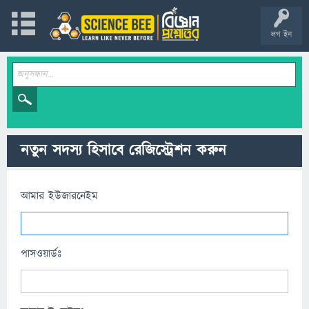
লগ ইন
নতুন সদস্য হিসাবে রেজিস্ট্রেশন করুন
আমার ইউজারনেইম
পাসওয়ার্ডঃ