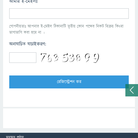
আমার ই-মেইলঃ
গোপনীয়তাঃ আপনার ই-মেইল ঠিকানাটি তৃতীয় কোন পক্ষের নিকট বিক্রয় কিংবা
ভাগাভাগি করা হবে না ।
অনাযাচিত যাচাইকরণ:
মতামত পাঠান